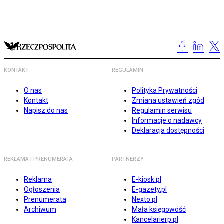
KONTAKT
REGULAMIN
O nas
Polityka Prywatności
Kontakt
Zmiana ustawień zgód
Napisz do nas
Regulamin serwisu
Informacje o nadawcy
Deklaracja dostępności
REKLAMA I PRENUMERATA
PARTNERZY
Reklama
E-kiosk.pl
Ogłoszenia
E-gazety.pl
Prenumerata
Nexto.pl
Archiwum
Mała księgowość
Kancelarierp.pl