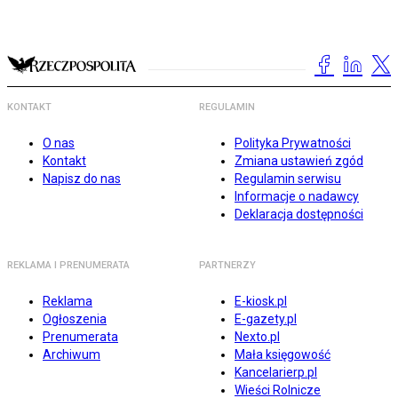
KONTAKT
REGULAMIN
O nas
Polityka Prywatności
Kontakt
Zmiana ustawień zgód
Napisz do nas
Regulamin serwisu
Informacje o nadawcy
Deklaracja dostępności
REKLAMA I PRENUMERATA
PARTNERZY
Reklama
E-kiosk.pl
Ogłoszenia
E-gazety.pl
Prenumerata
Nexto.pl
Archiwum
Mała księgowość
Kancelarierp.pl
Wieści Rolnicze