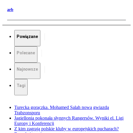
arb
Powiązane
Polecane
Najnowsze
Tagi
Turecka gorączka. Mohamed Salah nową gwiazdą
Trabzonsporu
Jagiellonia pokonała słynnych Rangersów. Wyniki el. Ligi
Europy i Konferencji
Z kim zagrają polskie kluby w europejskich pucharach?