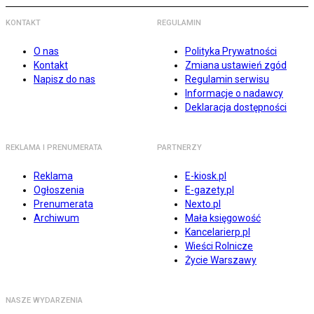
KONTAKT
REGULAMIN
O nas
Polityka Prywatności
Kontakt
Zmiana ustawień zgód
Napisz do nas
Regulamin serwisu
Informacje o nadawcy
Deklaracja dostępności
REKLAMA I PRENUMERATA
PARTNERZY
Reklama
E-kiosk.pl
Ogłoszenia
E-gazety.pl
Prenumerata
Nexto.pl
Archiwum
Mała księgowość
Kancelarierp.pl
Wieści Rolnicze
Życie Warszawy
NASZE WYDARZENIA