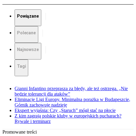
Powiązane
Polecane
Najnowsze
Tagi
Gianni Infantino przeprasza za błędy, ale też ostrzega. „Nie
będzie tolerancji dla ataków”
Eliminacje Ligi Europy. Minimalna porażka w Budapeszcie,
Górnik zachowuje nadzieję
Ekspert wyjaśnia: Czy „Staruch” mógł stać na płocie
Z kim zagrają polskie kluby w europejskich pucharach?
Rywale i terminarz
Promowane treści