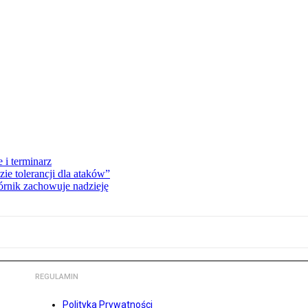
 i terminarz
zie tolerancji dla ataków”
órnik zachowuje nadzieję
REGULAMIN
Polityka Prywatności