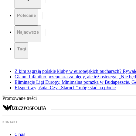
Polecane
Najnowsze
Tagi
Z kim zagrają polskie kluby w europejskich pucharach? Rywale
Gianni Infantino przeprasza za błędy, ale też ostrzega. „Nie będ
Eliminacje Ligi Europy. Minimalna porażka w Budapeszcie, G
Ekspert wyjaśnia: Czy „Staruch” mógł stać na płocie
Promowane treści
KONTAKT
O nas