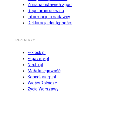
Zmiana ustawień zgód
Regulamin serwisu
Informacje o nadawcy
Deklaracja dostępności
PARTNERZY
E-kiosk.pl
E-gazety.pl
Nexto.pl
Mała księgowość
Kancelarierp.pl
Wieści Rolnicze
Życie Warszawy