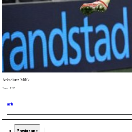
Arkadiusz Milik
Foto: AFP
arb
Powiązane