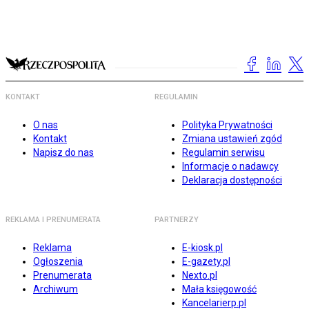
KONTAKT
REGULAMIN
O nas
Polityka Prywatności
Kontakt
Zmiana ustawień zgód
Napisz do nas
Regulamin serwisu
Informacje o nadawcy
Deklaracja dostępności
REKLAMA I PRENUMERATA
PARTNERZY
Reklama
E-kiosk.pl
Ogłoszenia
E-gazety.pl
Prenumerata
Nexto.pl
Archiwum
Mała księgowość
Kancelarierp.pl