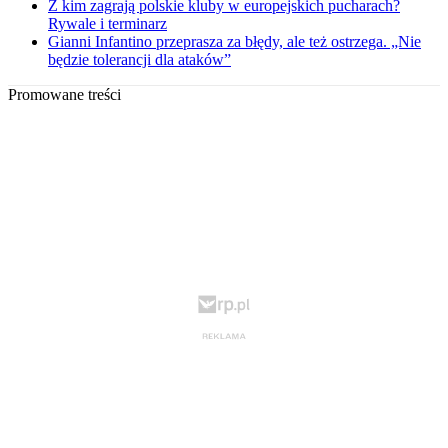
Z kim zagrają polskie kluby w europejskich pucharach?
Rywale i terminarz
Gianni Infantino przeprasza za błędy, ale też ostrzega. „Nie
będzie tolerancji dla ataków”
Promowane treści