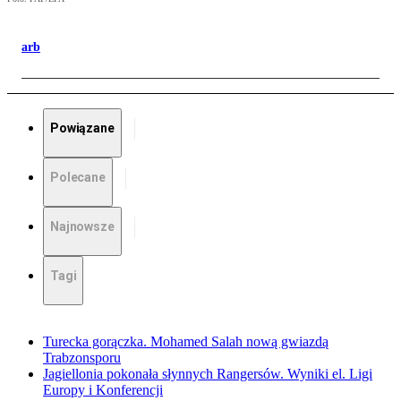
arb
Powiązane
Polecane
Najnowsze
Tagi
Turecka gorączka. Mohamed Salah nową gwiazdą
Trabzonsporu
Jagiellonia pokonała słynnych Rangersów. Wyniki el. Ligi
Europy i Konferencji