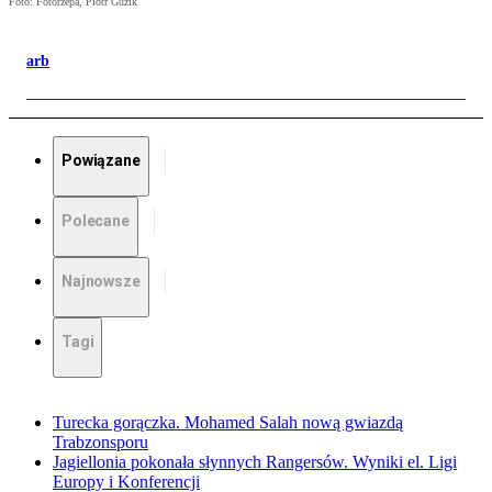
Foto: Fotorzepa, Piotr Guzik
arb
Powiązane
Polecane
Najnowsze
Tagi
Turecka gorączka. Mohamed Salah nową gwiazdą
Trabzonsporu
Jagiellonia pokonała słynnych Rangersów. Wyniki el. Ligi
Europy i Konferencji