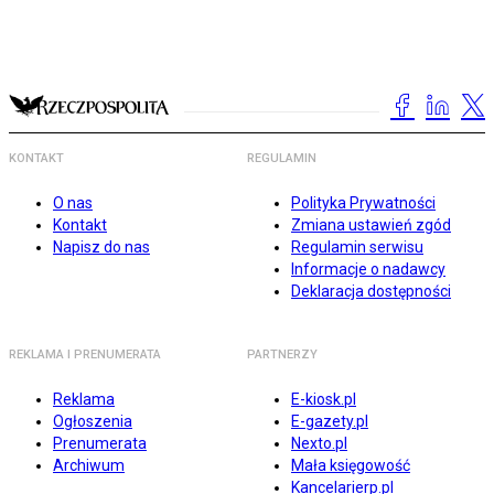
KONTAKT
REGULAMIN
O nas
Polityka Prywatności
Kontakt
Zmiana ustawień zgód
Napisz do nas
Regulamin serwisu
Informacje o nadawcy
Deklaracja dostępności
REKLAMA I PRENUMERATA
PARTNERZY
Reklama
E-kiosk.pl
Ogłoszenia
E-gazety.pl
Prenumerata
Nexto.pl
Archiwum
Mała księgowość
Kancelarierp.pl