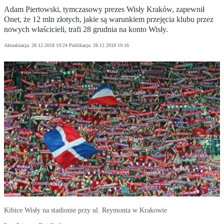
Adam Piertowski, tymczasowy prezes Wisły Kraków, zapewnił
Onet, że 12 mln złotych, jakie są warunkiem przejęcia klubu przez
nowych właścicieli, trafi 28 grudnia na konto Wisły.
Aktualizacja:
28.12.2018 19:24
Publikacja:
28.12.2018 19:16
Kibice Wisły na stadionie przy ul. Reymonta w Krakowie