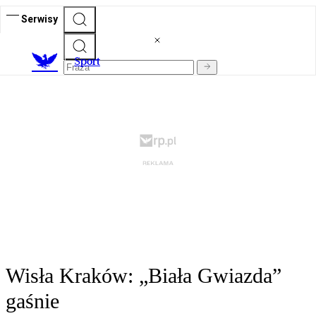
Serwisy
S
port
Wisła Kraków: „Biała Gwiazda”
gaśnie