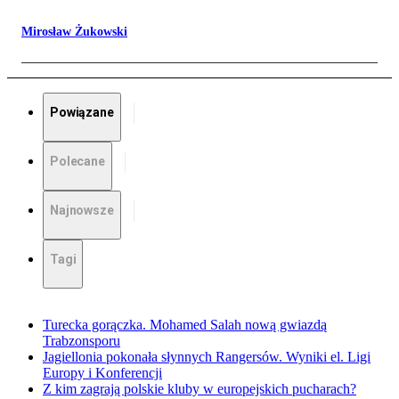
Mirosław Żukowski
Powiązane
Polecane
Najnowsze
Tagi
Turecka gorączka. Mohamed Salah nową gwiazdą
Trabzonsporu
Jagiellonia pokonała słynnych Rangersów. Wyniki el. Ligi
Europy i Konferencji
Z kim zagrają polskie kluby w europejskich pucharach?