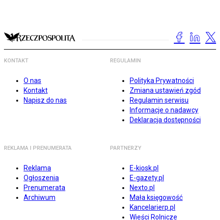
KONTAKT
REGULAMIN
O nas
Polityka Prywatności
Kontakt
Zmiana ustawień zgód
Napisz do nas
Regulamin serwisu
Informacje o nadawcy
Deklaracja dostępności
REKLAMA I PRENUMERATA
PARTNERZY
Reklama
E-kiosk.pl
Ogłoszenia
E-gazety.pl
Prenumerata
Nexto.pl
Archiwum
Mała księgowość
Kancelarierp.pl
Wieści Rolnicze