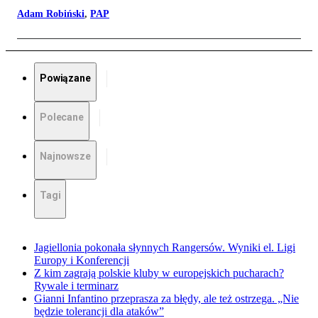
Adam Robiński
,
PAP
Powiązane
Polecane
Najnowsze
Tagi
Jagiellonia pokonała słynnych Rangersów. Wyniki el. Ligi
Europy i Konferencji
Z kim zagrają polskie kluby w europejskich pucharach?
Rywale i terminarz
Gianni Infantino przeprasza za błędy, ale też ostrzega. „Nie
będzie tolerancji dla ataków”