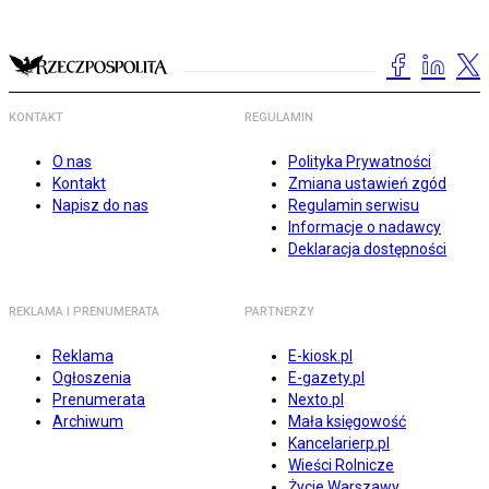
KONTAKT
REGULAMIN
O nas
Polityka Prywatności
Kontakt
Zmiana ustawień zgód
Napisz do nas
Regulamin serwisu
Informacje o nadawcy
Deklaracja dostępności
REKLAMA I PRENUMERATA
PARTNERZY
Reklama
E-kiosk.pl
Ogłoszenia
E-gazety.pl
Prenumerata
Nexto.pl
Archiwum
Mała księgowość
Kancelarierp.pl
Wieści Rolnicze
Życie Warszawy