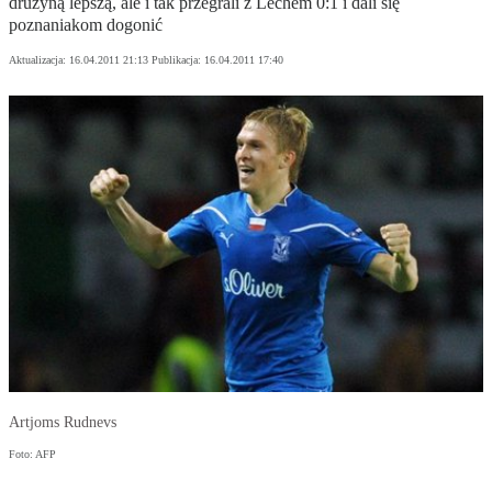
drużyną lepszą, ale i tak przegrali z Lechem 0:1 i dali się
poznaniakom dogonić
Aktualizacja:
16.04.2011 21:13
Publikacja:
16.04.2011 17:40
Artjoms Rudnevs
Foto: AFP