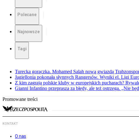
Polecane
Najnowsze
Tagi
Turecka gorączka. Mohamed Salah nową gwiazdą Trabzonspo
Jagiellonia pokonała słynnych Rangersów. Wyniki el. Ligi Eur
Z kim zagrają polskie kluby w europejskich pucharach? Rywale
Gianni Infantino przeprasza za błędy, ale też ostrzega. „Nie będ
Promowane treści
KONTAKT
O nas