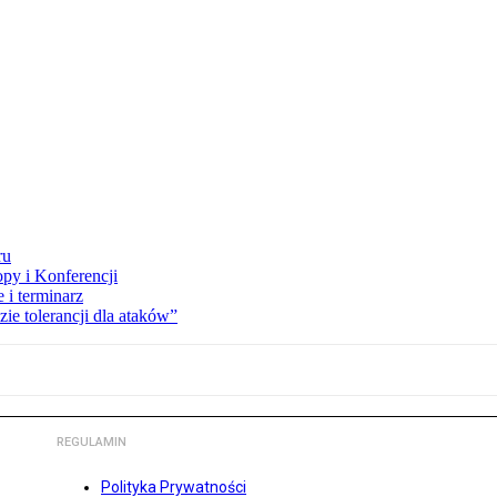
ru
opy i Konferencji
 i terminarz
zie tolerancji dla ataków”
REGULAMIN
Polityka Prywatności