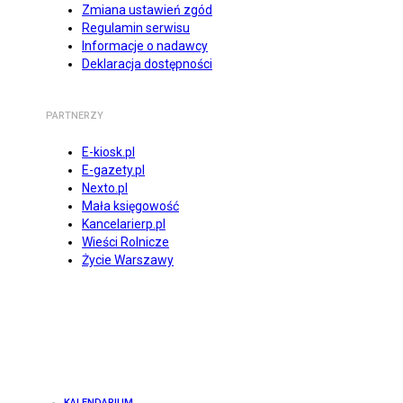
Zmiana ustawień zgód
Regulamin serwisu
Informacje o nadawcy
Deklaracja dostępności
PARTNERZY
E-kiosk.pl
E-gazety.pl
Nexto.pl
Mała księgowość
Kancelarierp.pl
Wieści Rolnicze
Życie Warszawy
KALENDARIUM