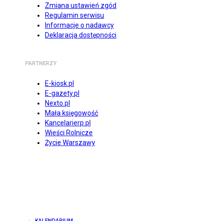
Zmiana ustawień zgód
Regulamin serwisu
Informacje o nadawcy
Deklaracja dostępności
PARTNERZY
E-kiosk.pl
E-gazety.pl
Nexto.pl
Mała księgowość
Kancelarierp.pl
Wieści Rolnicze
Życie Warszawy
KALENDARIUM