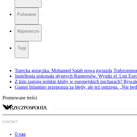
Polecane
Najnowsze
Tagi
Turecka gorączka. Mohamed Salah nową gwiazdą Trabzonspo
Jagiellonia pokonała słynnych Rangersów. Wyniki el. Ligi Eur
Z kim zagrają polskie kluby w europejskich pucharach? Rywale
Gianni Infantino przeprasza za błędy, ale też ostrzega. „Nie będ
Promowane treści
KONTAKT
O nas