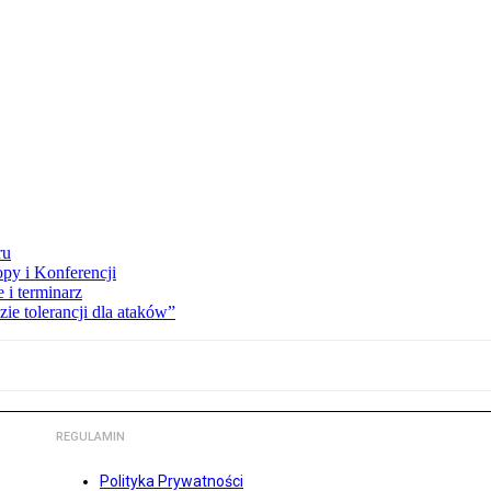
ru
opy i Konferencji
 i terminarz
zie tolerancji dla ataków”
REGULAMIN
Polityka Prywatności