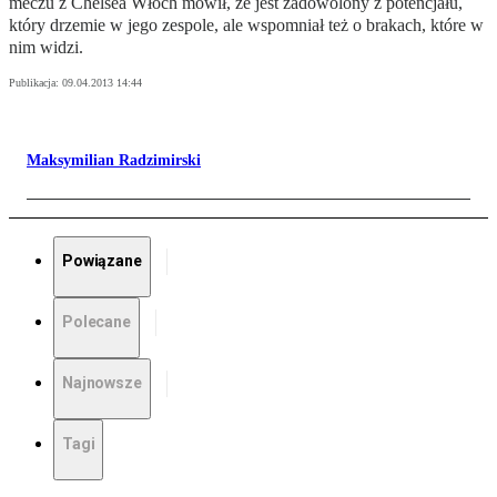
meczu z Chelsea Włoch mówił, że jest zadowolony z potencjału,
który drzemie w jego zespole, ale wspomniał też o brakach, które w
nim widzi.
Publikacja:
09.04.2013 14:44
Maksymilian Radzimirski
Powiązane
Polecane
Najnowsze
Tagi