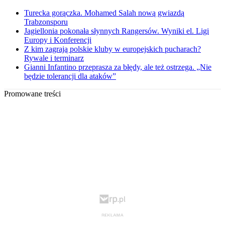
Turecka gorączka. Mohamed Salah nową gwiazdą
Trabzonsporu
Jagiellonia pokonała słynnych Rangersów. Wyniki el. Ligi
Europy i Konferencji
Z kim zagrają polskie kluby w europejskich pucharach?
Rywale i terminarz
Gianni Infantino przeprasza za błędy, ale też ostrzega. „Nie
będzie tolerancji dla ataków”
Promowane treści