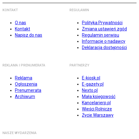
KONTAKT
REGULAMIN
O nas
Polityka Prywatności
Kontakt
Zmiana ustawień zgód
Napisz do nas
Regulamin serwisu
Informacje o nadawcy
Deklaracja dostępności
REKLAMA I PRENUMERATA
PARTNERZY
Reklama
E-kiosk.pl
Ogłoszenia
E-gazety.pl
Prenumerata
Nexto.pl
Archiwum
Mała księgowość
Kancelarierp.pl
Wieści Rolnicze
Życie Warszawy
NASZE WYDARZENIA