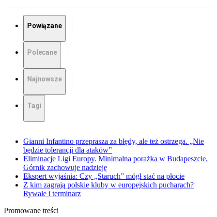
Powiązane
Polecane
Najnowsze
Tagi
Gianni Infantino przeprasza za błędy, ale też ostrzega. „Nie
będzie tolerancji dla ataków”
Eliminacje Ligi Europy. Minimalna porażka w Budapeszcie,
Górnik zachowuje nadzieję
Ekspert wyjaśnia: Czy „Staruch” mógł stać na płocie
Z kim zagrają polskie kluby w europejskich pucharach?
Rywale i terminarz
Promowane treści