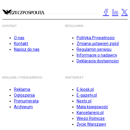
KONTAKT
REGULAMIN
O nas
Polityka Prywatności
Kontakt
Zmiana ustawień zgód
Napisz do nas
Regulamin serwisu
Informacje o nadawcy
Deklaracja dostępności
REKLAMA I PRENUMERATA
PARTNERZY
Reklama
E-kiosk.pl
Ogłoszenia
E-gazety.pl
Prenumerata
Nexto.pl
Archiwum
Mała księgowość
Kancelarierp.pl
Wieści Rolnicze
Życie Warszawy