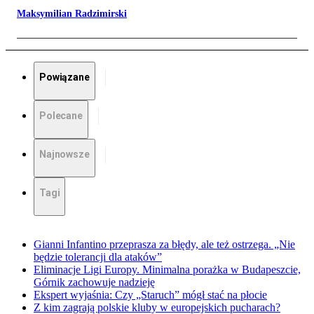
Maksymilian Radzimirski
Powiązane
Polecane
Najnowsze
Tagi
Gianni Infantino przeprasza za błędy, ale też ostrzega. „Nie
będzie tolerancji dla ataków”
Eliminacje Ligi Europy. Minimalna porażka w Budapeszcie,
Górnik zachowuje nadzieję
Ekspert wyjaśnia: Czy „Staruch” mógł stać na płocie
Z kim zagrają polskie kluby w europejskich pucharach?