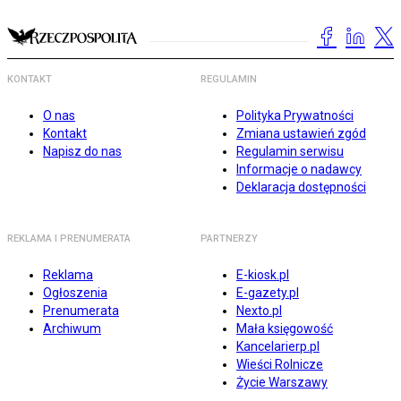
KONTAKT
REGULAMIN
O nas
Polityka Prywatności
Kontakt
Zmiana ustawień zgód
Napisz do nas
Regulamin serwisu
Informacje o nadawcy
Deklaracja dostępności
REKLAMA I PRENUMERATA
PARTNERZY
Reklama
E-kiosk.pl
Ogłoszenia
E-gazety.pl
Prenumerata
Nexto.pl
Archiwum
Mała księgowość
Kancelarierp.pl
Wieści Rolnicze
Życie Warszawy