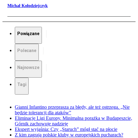
Michał Kołodziejczyk
Powiązane
Polecane
Najnowsze
Tagi
Gianni Infantino przeprasza za błędy, ale też ostrzega. „Nie
będzie tolerancji dla ataków”
Eliminacje Ligi Europy. Minimalna porażka w Budapeszcie,
Górnik zachowuje nadzieję
Ekspert wyjaśnia: Czy „Staruch” mógł stać na płocie
Z kim zagrają polskie kluby w europejskich pucharach?