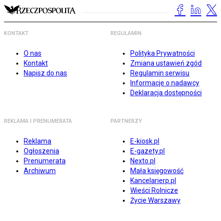
KONTAKT
REGULAMIN
O nas
Polityka Prywatności
Kontakt
Zmiana ustawień zgód
Napisz do nas
Regulamin serwisu
Informacje o nadawcy
Deklaracja dostępności
REKLAMA I PRENUMERATA
PARTNERZY
Reklama
E-kiosk.pl
Ogłoszenia
E-gazety.pl
Prenumerata
Nexto.pl
Archiwum
Mała księgowość
Kancelarierp.pl
Wieści Rolnicze
Życie Warszawy