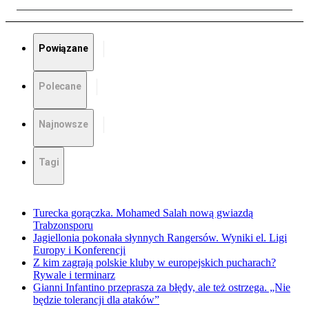
Powiązane
Polecane
Najnowsze
Tagi
Turecka gorączka. Mohamed Salah nową gwiazdą
Trabzonsporu
Jagiellonia pokonała słynnych Rangersów. Wyniki el. Ligi
Europy i Konferencji
Z kim zagrają polskie kluby w europejskich pucharach?
Rywale i terminarz
Gianni Infantino przeprasza za błędy, ale też ostrzega. „Nie
będzie tolerancji dla ataków”