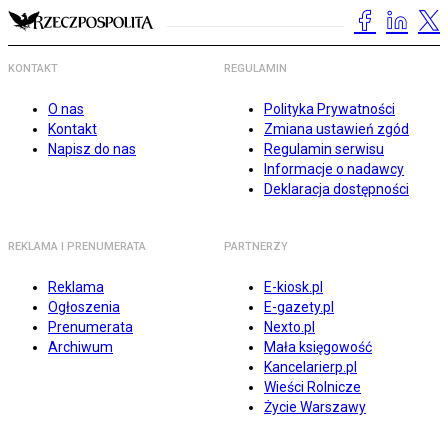
KONTAKT
REGULAMIN
O nas
Polityka Prywatności
Kontakt
Zmiana ustawień zgód
Napisz do nas
Regulamin serwisu
Informacje o nadawcy
Deklaracja dostępności
REKLAMA I PRENUMERATA
PARTNERZY
Reklama
E-kiosk.pl
Ogłoszenia
E-gazety.pl
Prenumerata
Nexto.pl
Archiwum
Mała księgowość
Kancelarierp.pl
Wieści Rolnicze
Życie Warszawy