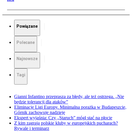
Powiązane
Polecane
Najnowsze
Tagi
Gianni Infantino przeprasza za błędy, ale też ostrzega. „Nie
będzie tolerancji dla ataków”
Eliminacje Ligi Europy. Minimalna porażka w Budapeszcie,
Górnik zachowuje nadzieję
Ekspert wyjaśnia: Czy „Staruch” mógł stać na płocie
Z kim zagrają polskie kluby w europejskich pucharach?
Rywale i terminarz