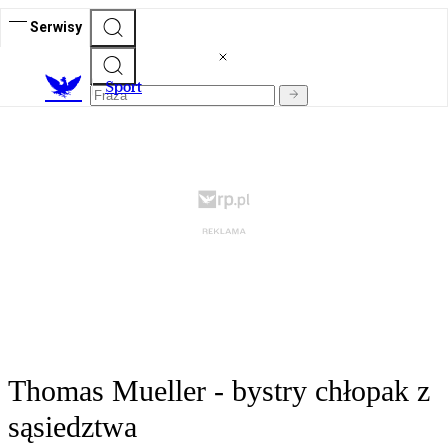
Serwisy
S
port
Thomas Mueller - bystry chłopak z
sąsiedztwa