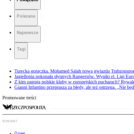
Polecane
Najnowsze
Tagi
Turecka gorączka. Mohamed Salah nową gwiazdą Trabzonspo
Jagiellonia pokonała słynnych Rangersów. Wyniki el. Ligi Eur
Z kim zagrają polskie kluby w europejskich pucharach? Rywale
Gianni Infantino przeprasza za błędy, ale też ostrzega. „Nie będ
Promowane treści
KONTAKT
O nas