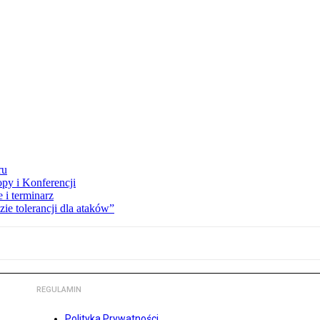
ru
opy i Konferencji
 i terminarz
zie tolerancji dla ataków”
REGULAMIN
Polityka Prywatności