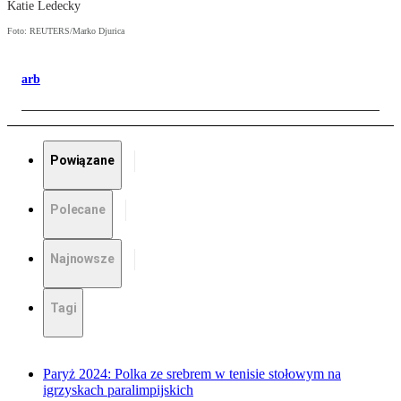
Katie Ledecky
Foto: REUTERS/Marko Djurica
arb
Powiązane
Polecane
Najnowsze
Tagi
Paryż 2024: Polka ze srebrem w tenisie stołowym na
igrzyskach paralimpijskich