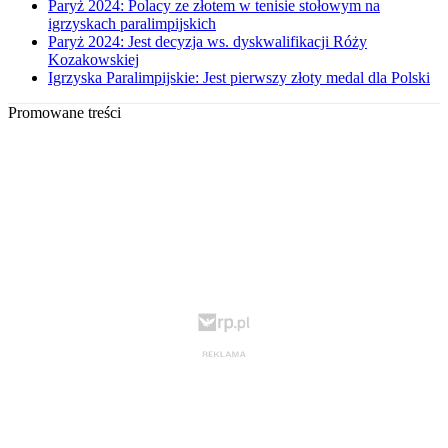
Paryż 2024: Polacy ze złotem w tenisie stołowym na
igrzyskach paralimpijskich
Paryż 2024: Jest decyzja ws. dyskwalifikacji Róży
Kozakowskiej
Igrzyska Paralimpijskie: Jest pierwszy złoty medal dla Polski
Promowane treści