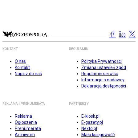
KONTAKT
REGULAMIN
O nas
Polityka Prywatności
Kontakt
Zmiana ustawień zgód
Napisz do nas
Regulamin serwisu
Informacje o nadawcy
Deklaracja dostępności
REKLAMA I PRENUMERATA
PARTNERZY
Reklama
E-kiosk.pl
Ogłoszenia
E-gazety.pl
Prenumerata
Nexto.pl
Archiwum
Mała księgowość