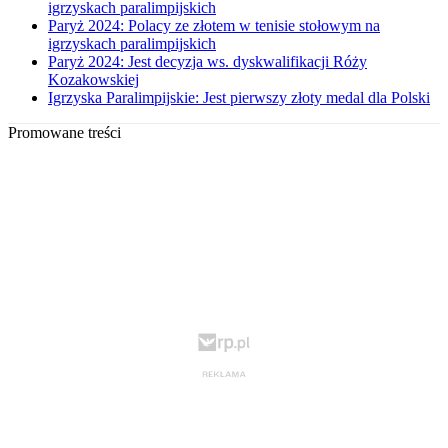
igrzyskach paralimpijskich
Paryż 2024: Polacy ze złotem w tenisie stołowym na
igrzyskach paralimpijskich
Paryż 2024: Jest decyzja ws. dyskwalifikacji Róży
Kozakowskiej
Igrzyska Paralimpijskie: Jest pierwszy złoty medal dla Polski
Promowane treści