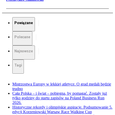
Powiązane
Polecane
Najnowsze
Tagi
Mistrzostwa Europy w lekkiej atletyce. O grad medali będzie
trudno
Cała Polska – i świat – pobiegną, by pomagać. Zostały już
tylko godziny do startu zapisów na Poland Business Run
2026.
Historyczne rekordy i olimpijskie aspiracje. Podsumowanie 5.
edycji Korzeniowski Warsaw Race Walking Cup