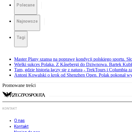
Polecane
Najnowsze
Tagi
Master Plany szansą na poprawę kondycji polskiego sportu. S
Wielki sukces Polaka. Z Kåsebergi do Dziwnowa. Bartek Kubk
Tam, gdzie historia łączy się z naturą - TrekTours i Columbia z
Antoni Kowalski o krok od Shenzhen Open. Polak pokonał w
Promowane treści
KONTAKT
O nas
Kontakt