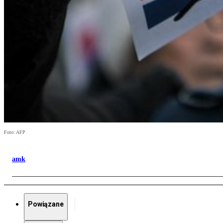
Foto: AFP
amk
Powiązane