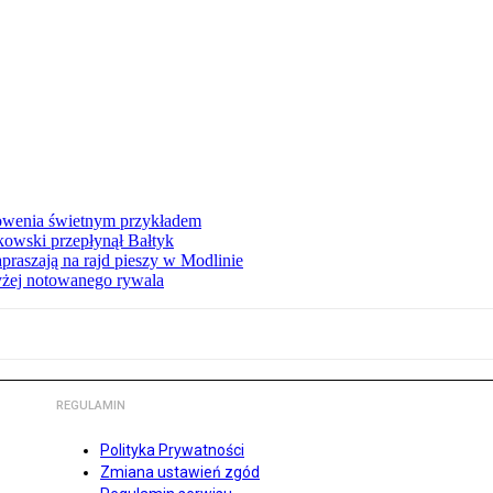
łowenia świetnym przykładem
owski przepłynął Bałtyk
apraszają na rajd pieszy w Modlinie
yżej notowanego rywala
REGULAMIN
Polityka Prywatności
Zmiana ustawień zgód