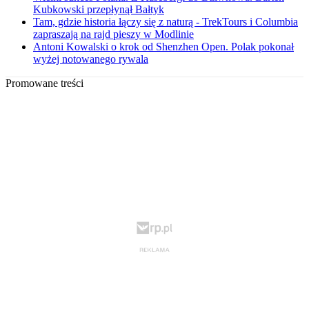
Kubkowski przepłynął Bałtyk
Tam, gdzie historia łączy się z naturą - TrekTours i Columbia
zapraszają na rajd pieszy w Modlinie
Antoni Kowalski o krok od Shenzhen Open. Polak pokonał
wyżej notowanego rywala
Promowane treści