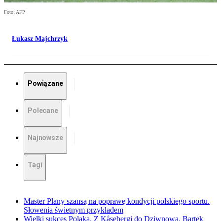
Foto: AFP
Łukasz Majchrzyk
Powiązane
Polecane
Najnowsze
Tagi
Master Plany szansą na poprawę kondycji polskiego sportu.
Słowenia świetnym przykładem
Wielki sukces Polaka. Z Kåsebergi do Dziwnowa. Bartek