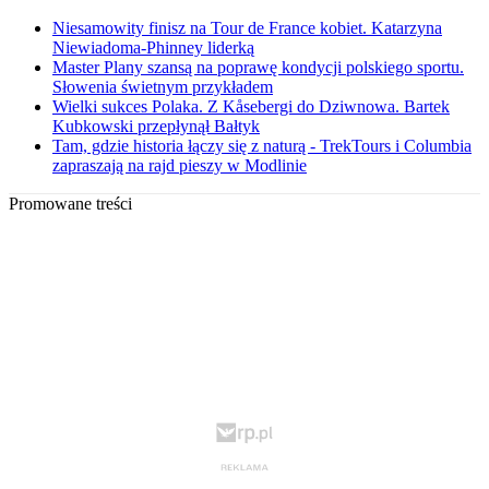
Niesamowity finisz na Tour de France kobiet. Katarzyna
Niewiadoma-Phinney liderką
Master Plany szansą na poprawę kondycji polskiego sportu.
Słowenia świetnym przykładem
Wielki sukces Polaka. Z Kåsebergi do Dziwnowa. Bartek
Kubkowski przepłynął Bałtyk
Tam, gdzie historia łączy się z naturą - TrekTours i Columbia
zapraszają na rajd pieszy w Modlinie
Promowane treści