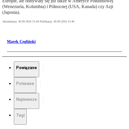
Europie, ale odbywały się już także w Ameryce Południowej
(Wenezuela, Kolumbia) i Północnej (USA, Kanada) czy Azji
(Japonia).
Aktualizacja:
30.09.2010 15:44
Publikacja:
30.09.2010 15:40
Marek Cegliński
Powiązane
Polecane
Najnowsze
Tagi