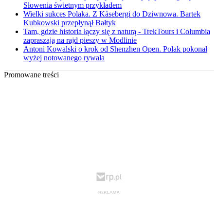
Słowenia świetnym przykładem
Wielki sukces Polaka. Z Kåsebergi do Dziwnowa. Bartek
Kubkowski przepłynął Bałtyk
Tam, gdzie historia łączy się z naturą - TrekTours i Columbia
zapraszają na rajd pieszy w Modlinie
Antoni Kowalski o krok od Shenzhen Open. Polak pokonał
wyżej notowanego rywala
Promowane treści