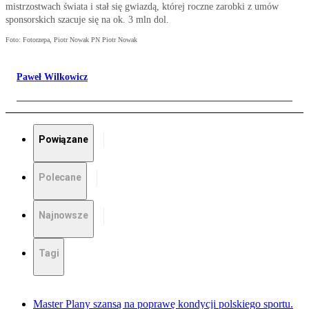
mistrzostwach świata i stał się gwiazdą, której roczne zarobki z umów
sponsorskich szacuje się na ok. 3 mln dol.
Foto: Fotorzepa, Piotr Nowak PN Piotr Nowak
Paweł Wilkowicz
Powiązane
Polecane
Najnowsze
Tagi
Master Plany szansą na poprawę kondycji polskiego sportu.