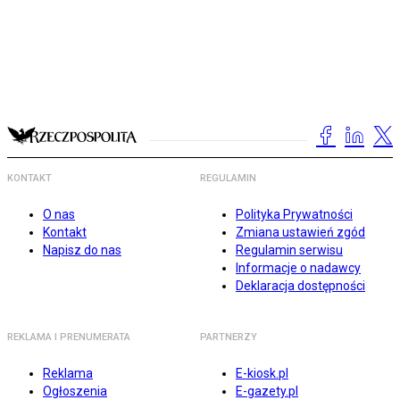
KONTAKT
REGULAMIN
O nas
Polityka Prywatności
Kontakt
Zmiana ustawień zgód
Napisz do nas
Regulamin serwisu
Informacje o nadawcy
Deklaracja dostępności
REKLAMA I PRENUMERATA
PARTNERZY
Reklama
E-kiosk.pl
Ogłoszenia
E-gazety.pl