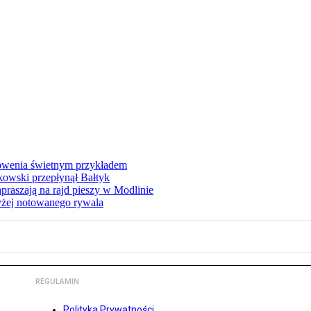
łowenia świetnym przykładem
owski przepłynął Bałtyk
apraszają na rajd pieszy w Modlinie
yżej notowanego rywala
REGULAMIN
Polityka Prywatności