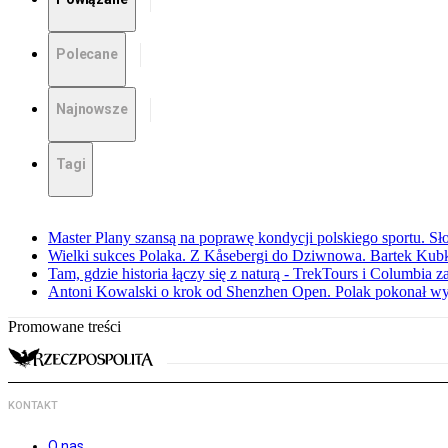
Polecane
Najnowsze
Tagi
Master Plany szansą na poprawę kondycji polskiego sportu. S
Wielki sukces Polaka. Z Kåsebergi do Dziwnowa. Bartek Kubk
Tam, gdzie historia łączy się z naturą - TrekTours i Columbia z
Antoni Kowalski o krok od Shenzhen Open. Polak pokonał w
Promowane treści
KONTAKT
O nas