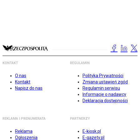
KONTAKT
REGULAMIN
O nas
Polityka Prywatności
Kontakt
Zmiana ustawień zgód
Napisz do nas
Regulamin serwisu
Informacje o nadawcy
Deklaracja dostępności
REKLAMA I PRENUMERATA
PARTNERZY
Reklama
E-kiosk.pl
Ogłoszenia
E-gazety.pl