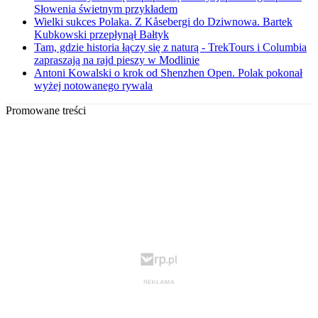
Słowenia świetnym przykładem
Wielki sukces Polaka. Z Kåsebergi do Dziwnowa. Bartek
Kubkowski przepłynął Bałtyk
Tam, gdzie historia łączy się z naturą - TrekTours i Columbia
zapraszają na rajd pieszy w Modlinie
Antoni Kowalski o krok od Shenzhen Open. Polak pokonał
wyżej notowanego rywala
Promowane treści