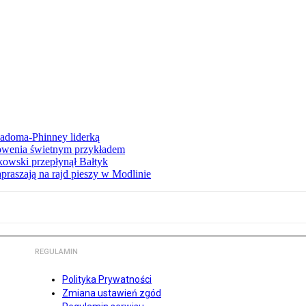
iadoma-Phinney liderką
łowenia świetnym przykładem
owski przepłynął Bałtyk
apraszają na rajd pieszy w Modlinie
REGULAMIN
Polityka Prywatności
Zmiana ustawień zgód