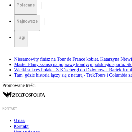
Polecane
Najnowsze
Tagi
Niesamowity finisz na Tour de France kobiet. Katarzyna Niew
Master Plany szansą na poprawę kondycji polskiego sportu. S
Wielki sukces Polaka. Z Kåsebergi do Dziwnowa. Bartek Kubk
Tam, gdzie historia łączy się z naturą - TrekTours i Columbia z
Promowane treści
KONTAKT
O nas
Kontakt