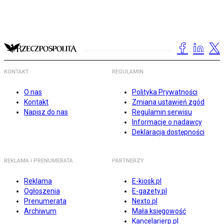
KONTAKT
REGULAMIN
O nas
Polityka Prywatności
Kontakt
Zmiana ustawień zgód
Napisz do nas
Regulamin serwisu
Informacje o nadawcy
Deklaracja dostępności
REKLAMA I PRENUMERATA
PARTNERZY
Reklama
E-kiosk.pl
Ogłoszenia
E-gazety.pl
Prenumerata
Nexto.pl
Archiwum
Mała księgowość
Kancelarierp.pl