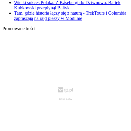
Wielki sukces Polaka. Z Kåsebergi do Dziwnowa. Bartek
Kubkowski przepłynął Bałtyk
Tam, gdzie historia łączy się z naturą - TrekTours i Columbia
zapraszają na rajd pieszy w Modlinie
Promowane treści