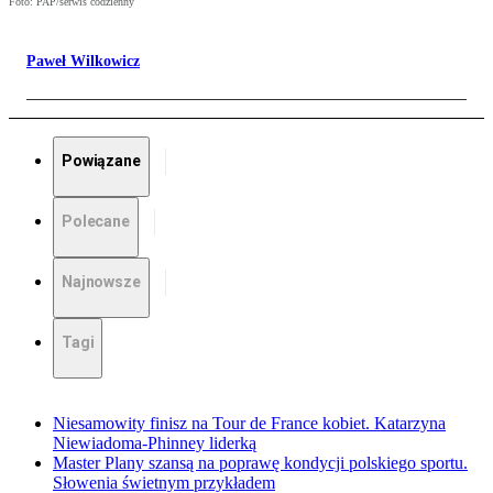
Foto: PAP/serwis codzienny
Paweł Wilkowicz
Powiązane
Polecane
Najnowsze
Tagi
Niesamowity finisz na Tour de France kobiet. Katarzyna
Niewiadoma-Phinney liderką
Master Plany szansą na poprawę kondycji polskiego sportu.
Słowenia świetnym przykładem