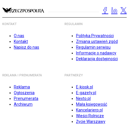
KONTAKT
REGULAMIN
O nas
Polityka Prywatności
Kontakt
Zmiana ustawień zgód
Napisz do nas
Regulamin serwisu
Informacje o nadawcy
Deklaracja dostępności
REKLAMA I PRENUMERATA
PARTNERZY
Reklama
E-kiosk.pl
Ogłoszenia
E-gazety.pl
Prenumerata
Nexto.pl
Archiwum
Mała księgowość
Kancelarierp.pl
Wieści Rolnicze
Życie Warszawy