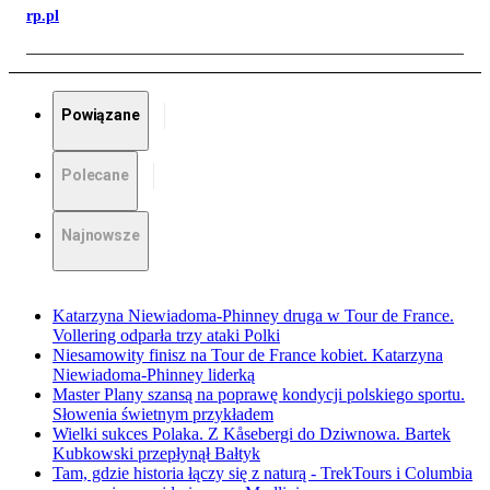
rp.pl
Powiązane
Polecane
Najnowsze
Katarzyna Niewiadoma-Phinney druga w Tour de France.
Vollering odparła trzy ataki Polki
Niesamowity finisz na Tour de France kobiet. Katarzyna
Niewiadoma-Phinney liderką
Master Plany szansą na poprawę kondycji polskiego sportu.
Słowenia świetnym przykładem
Wielki sukces Polaka. Z Kåsebergi do Dziwnowa. Bartek
Kubkowski przepłynął Bałtyk
Tam, gdzie historia łączy się z naturą - TrekTours i Columbia