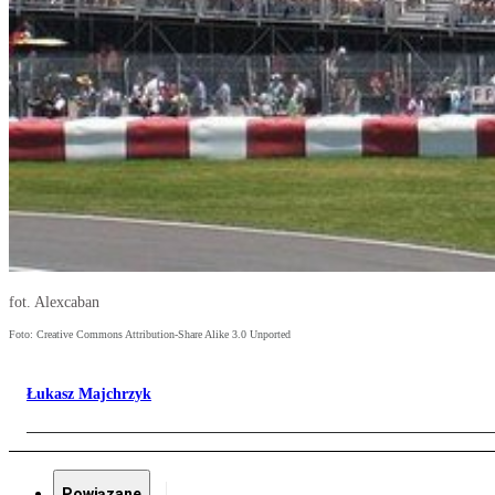
fot. Alexcaban
Foto: Creative Commons Attribution-Share Alike 3.0 Unported
Łukasz Majchrzyk
Powiązane