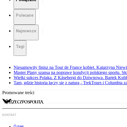
Polecane
Najnowsze
Tagi
Niesamowity finisz na Tour de France kobiet. Katarzyna Niew
Master Plany szansą na poprawę kondycji polskiego sportu. S
Wielki sukces Polaka. Z Kåsebergi do Dziwnowa. Bartek Kubk
Tam, gdzie historia łączy się z naturą - TrekTours i Columbia z
Promowane treści
KONTAKT
O nas