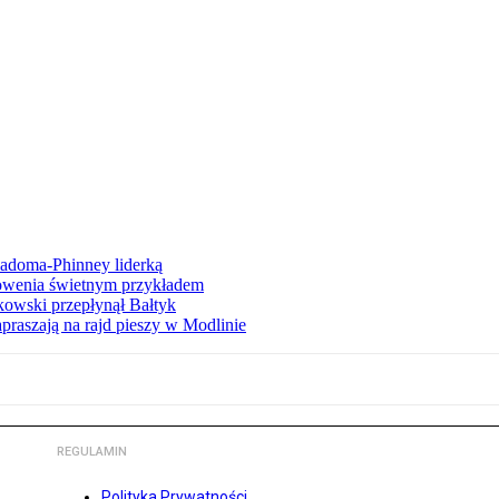
iadoma-Phinney liderką
łowenia świetnym przykładem
owski przepłynął Bałtyk
apraszają na rajd pieszy w Modlinie
REGULAMIN
Polityka Prywatności