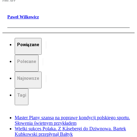
Foto: AFP
Paweł Wilkowicz
Powiązane
Polecane
Najnowsze
Tagi
Master Plany szansą na poprawę kondycji polskiego sportu.
Słowenia świetnym przykładem
Wielki sukces Polaka. Z Kåsebergi do Dziwnowa. Bartek
Kubkowski przepłynął Bałtyk