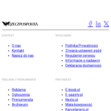
KONTAKT
REGULAMIN
O nas
Polityka Prywatności
Kontakt
Zmiana ustawień zgód
Napisz do nas
Regulamin serwisu
Informacje o nadawcy
Deklaracja dostępności
REKLAMA I PRENUMERATA
PARTNERZY
Reklama
E-kiosk.pl
Ogłoszenia
E-gazety.pl
Prenumerata
Nexto.pl
Archiwum
Mała księgowość
Kancelarierp.pl