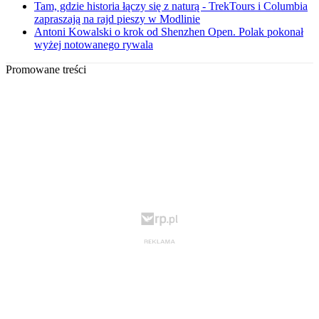
Tam, gdzie historia łączy się z naturą - TrekTours i Columbia
zapraszają na rajd pieszy w Modlinie
Antoni Kowalski o krok od Shenzhen Open. Polak pokonał
wyżej notowanego rywala
Promowane treści