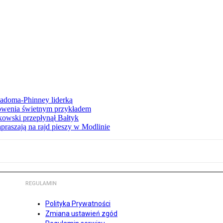
iadoma-Phinney liderką
łowenia świetnym przykładem
owski przepłynął Bałtyk
apraszają na rajd pieszy w Modlinie
REGULAMIN
Polityka Prywatności
Zmiana ustawień zgód