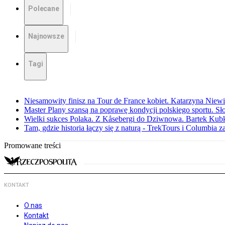
Polecane
Najnowsze
Tagi
Niesamowity finisz na Tour de France kobiet. Katarzyna Niew
Master Plany szansą na poprawę kondycji polskiego sportu. S
Wielki sukces Polaka. Z Kåsebergi do Dziwnowa. Bartek Kubk
Tam, gdzie historia łączy się z naturą - TrekTours i Columbia z
Promowane treści
KONTAKT
O nas
Kontakt