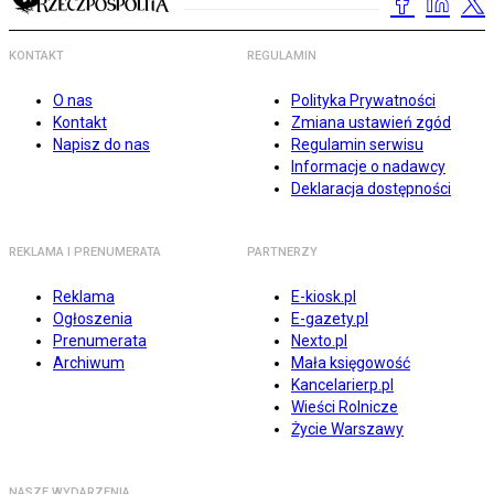
KONTAKT
REGULAMIN
O nas
Polityka Prywatności
Kontakt
Zmiana ustawień zgód
Napisz do nas
Regulamin serwisu
Informacje o nadawcy
Deklaracja dostępności
REKLAMA I PRENUMERATA
PARTNERZY
Reklama
E-kiosk.pl
Ogłoszenia
E-gazety.pl
Prenumerata
Nexto.pl
Archiwum
Mała księgowość
Kancelarierp.pl
Wieści Rolnicze
Życie Warszawy
NASZE WYDARZENIA