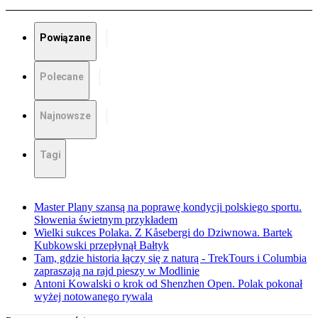
Powiązane
Polecane
Najnowsze
Tagi
Master Plany szansą na poprawę kondycji polskiego sportu.
Słowenia świetnym przykładem
Wielki sukces Polaka. Z Kåsebergi do Dziwnowa. Bartek
Kubkowski przepłynął Bałtyk
Tam, gdzie historia łączy się z naturą - TrekTours i Columbia
zapraszają na rajd pieszy w Modlinie
Antoni Kowalski o krok od Shenzhen Open. Polak pokonał
wyżej notowanego rywala