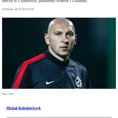
meczu w Charkowie, pokoleniu iPadów i Ukrainie.
Publikacja:
09.10.2013 02:00
Foto: ROL
Michał Kołodziejczyk