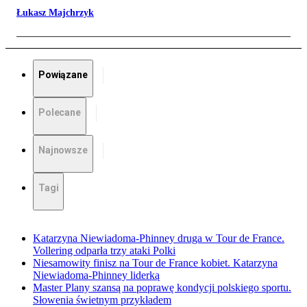
Łukasz Majchrzyk
Powiązane
Polecane
Najnowsze
Tagi
Katarzyna Niewiadoma-Phinney druga w Tour de France.
Vollering odparła trzy ataki Polki
Niesamowity finisz na Tour de France kobiet. Katarzyna
Niewiadoma-Phinney liderką
Master Plany szansą na poprawę kondycji polskiego sportu.
Słowenia świetnym przykładem