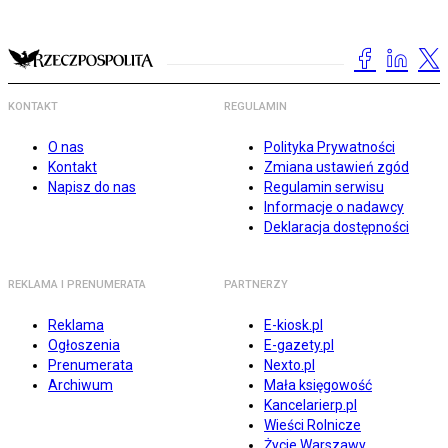
KONTAKT
REGULAMIN
O nas
Polityka Prywatności
Kontakt
Zmiana ustawień zgód
Napisz do nas
Regulamin serwisu
Informacje o nadawcy
Deklaracja dostępności
REKLAMA I PRENUMERATA
PARTNERZY
Reklama
E-kiosk.pl
Ogłoszenia
E-gazety.pl
Prenumerata
Nexto.pl
Archiwum
Mała księgowość
Kancelarierp.pl
Wieści Rolnicze
Życie Warszawy