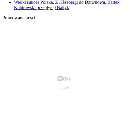
Wielki sukces Polaka. Z Kåsebergi do Dziwnowa. Bartek
Kubkowski przepłynął Bałtyk
Promowane treści