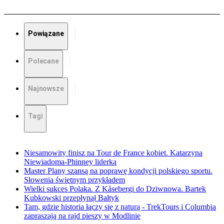
Powiązane
Polecane
Najnowsze
Tagi
Niesamowity finisz na Tour de France kobiet. Katarzyna
Niewiadoma-Phinney liderką
Master Plany szansą na poprawę kondycji polskiego sportu.
Słowenia świetnym przykładem
Wielki sukces Polaka. Z Kåsebergi do Dziwnowa. Bartek
Kubkowski przepłynął Bałtyk
Tam, gdzie historia łączy się z naturą - TrekTours i Columbia
zapraszają na rajd pieszy w Modlinie