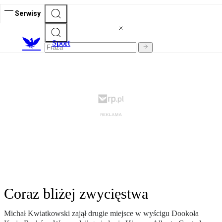
Serwisy
S
port
Coraz bliżej zwycięstwa
Michał Kwiatkowski zajął drugie miejsce w wyścigu Dookoła