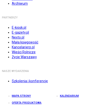
Archiwum
PARTNERZY
E-kiosk.pl
E-gazety.pl
Nexto.pl
Mała księgowość
Kancelarierp.pl
Wieści Rolnicze
Życie Warszawy
NASZE WYDARZENIA
Szkolenia i konferencje
MAPA STRONY
KALENDARIUM
OFERTA PRODUKTOWA