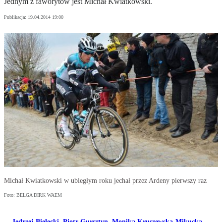
Jednym z faworytów jest Michał Kwiatkowski.
Publikacja:
19.04.2014 19:00
Michał Kwiatkowski w ubiegłym roku jechał przez Ardeny pierwszy raz
Foto: BELGA DIRK WAEM
Jędrzej Bielecki
,
Piotr Gursztyn
,
Monika Kruszewska-Mikucka
,