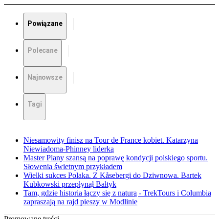
Powiązane
Polecane
Najnowsze
Tagi
Niesamowity finisz na Tour de France kobiet. Katarzyna
Niewiadoma-Phinney liderką
Master Plany szansą na poprawę kondycji polskiego sportu.
Słowenia świetnym przykładem
Wielki sukces Polaka. Z Kåsebergi do Dziwnowa. Bartek
Kubkowski przepłynął Bałtyk
Tam, gdzie historia łączy się z naturą - TrekTours i Columbia
zapraszają na rajd pieszy w Modlinie
Promowane treści