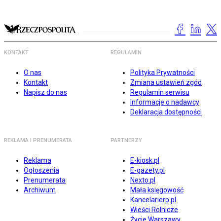
KONTAKT
REGULAMIN
O nas
Polityka Prywatności
Kontakt
Zmiana ustawień zgód
Napisz do nas
Regulamin serwisu
Informacje o nadawcy
Deklaracja dostępności
REKLAMA I PRENUMERATA
PARTNERZY
Reklama
E-kiosk.pl
Ogłoszenia
E-gazety.pl
Prenumerata
Nexto.pl
Archiwum
Mała księgowość
Kancelarierp.pl
Wieści Rolnicze
Życie Warszawy