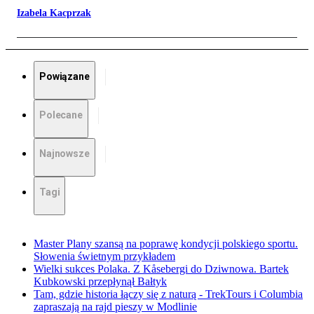
Izabela Kacprzak
Powiązane
Polecane
Najnowsze
Tagi
Master Plany szansą na poprawę kondycji polskiego sportu.
Słowenia świetnym przykładem
Wielki sukces Polaka. Z Kåsebergi do Dziwnowa. Bartek
Kubkowski przepłynął Bałtyk
Tam, gdzie historia łączy się z naturą - TrekTours i Columbia
zapraszają na rajd pieszy w Modlinie