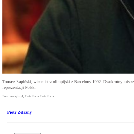
Tomasz Łapiński, wicemistrz olimpijski z Barcelony 1992. Dwukrotny mistrz 
reprezentacji Polski
Foto: newspix.pl, Piotr Kucza Piotr Kucza
Piotr Żelazny