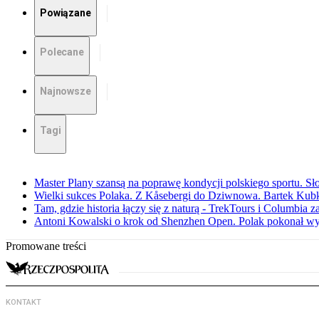
Powiązane
Polecane
Najnowsze
Tagi
Master Plany szansą na poprawę kondycji polskiego sportu. S
Wielki sukces Polaka. Z Kåsebergi do Dziwnowa. Bartek Kubk
Tam, gdzie historia łączy się z naturą - TrekTours i Columbia z
Antoni Kowalski o krok od Shenzhen Open. Polak pokonał w
Promowane treści
KONTAKT