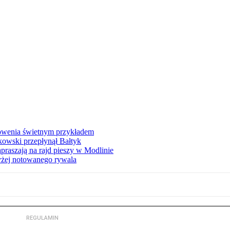
łowenia świetnym przykładem
owski przepłynął Bałtyk
apraszają na rajd pieszy w Modlinie
yżej notowanego rywala
REGULAMIN