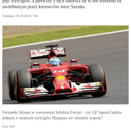
pięć wyścigów, a pierwszy z nich odbywa się w ten weekend na
uwielbianym przez kierowców torze Suzuka.
Publikacja:
03.10.2014 17:48
Fernando Alonso w czerwonym bolidzie Ferrari - czy GP Japonii będzie
jednym z ostatnich wyścigów Hiszpana we włoskim zespole?
Foto: AFP