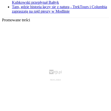
Kubkowski przepłynął Bałtyk
Tam, gdzie historia łączy się z naturą - TrekTours i Columbia
zapraszają na rajd pieszy w Modlinie
Promowane treści