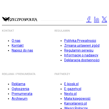
KONTAKT
REGULAMIN
O nas
Polityka Prywatności
Kontakt
Zmiana ustawień zgód
Napisz do nas
Regulamin serwisu
Informacje o nadawcy
Deklaracja dostępności
REKLAMA I PRENUMERATA
PARTNERZY
Reklama
E-kiosk.pl
Ogłoszenia
E-gazety.pl
Prenumerata
Nexto.pl
Archiwum
Mała księgowość
Kancelarierp.pl
Wieści Rolnicze