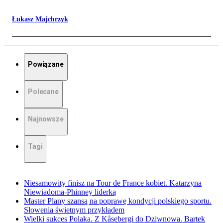
Łukasz Majchrzyk
Powiązane
Polecane
Najnowsze
Tagi
Niesamowity finisz na Tour de France kobiet. Katarzyna
Niewiadoma-Phinney liderką
Master Plany szansą na poprawę kondycji polskiego sportu.
Słowenia świetnym przykładem
Wielki sukces Polaka. Z Kåsebergi do Dziwnowa. Bartek