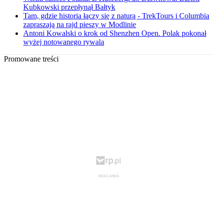
Kubkowski przepłynął Bałtyk
Tam, gdzie historia łączy się z naturą - TrekTours i Columbia
zapraszają na rajd pieszy w Modlinie
Antoni Kowalski o krok od Shenzhen Open. Polak pokonał
wyżej notowanego rywala
Promowane treści