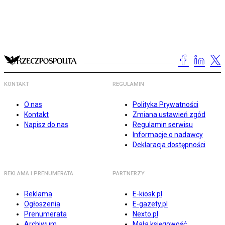
KONTAKT
REGULAMIN
O nas
Polityka Prywatności
Kontakt
Zmiana ustawień zgód
Napisz do nas
Regulamin serwisu
Informacje o nadawcy
Deklaracja dostępności
REKLAMA I PRENUMERATA
PARTNERZY
Reklama
E-kiosk.pl
Ogłoszenia
E-gazety.pl
Prenumerata
Nexto.pl
Archiwum
Mała księgowość