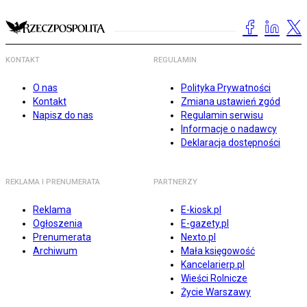
KONTAKT
REGULAMIN
O nas
Polityka Prywatności
Kontakt
Zmiana ustawień zgód
Napisz do nas
Regulamin serwisu
Informacje o nadawcy
Deklaracja dostępności
REKLAMA I PRENUMERATA
PARTNERZY
Reklama
E-kiosk.pl
Ogłoszenia
E-gazety.pl
Prenumerata
Nexto.pl
Archiwum
Mała księgowość
Kancelarierp.pl
Wieści Rolnicze
Życie Warszawy