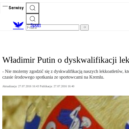
Serwisy
S
port
Władimir Putin o dyskwalifikacji le
- Nie możemy zgodzić się z dyskwalifikacją naszych lekkoatletów, kt
czasie środowego spotkania ze sportowcami na Kremlu.
Aktualizacja:
27.07.2016 16:43
Publikacja:
27.07.2016 16:40