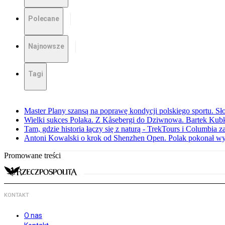
Polecane
Najnowsze
Tagi
Master Plany szansą na poprawę kondycji polskiego sportu. S
Wielki sukces Polaka. Z Kåsebergi do Dziwnowa. Bartek Kubk
Tam, gdzie historia łączy się z naturą - TrekTours i Columbia z
Antoni Kowalski o krok od Shenzhen Open. Polak pokonał w
Promowane treści
KONTAKT
O nas