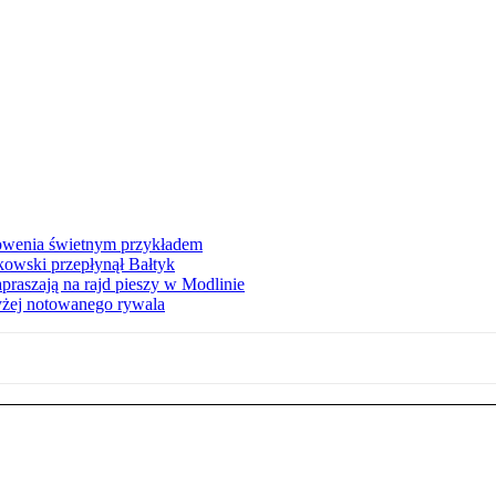
łowenia świetnym przykładem
owski przepłynął Bałtyk
apraszają na rajd pieszy w Modlinie
yżej notowanego rywala