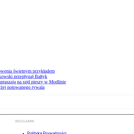
łowenia świetnym przykładem
owski przepłynął Bałtyk
apraszają na rajd pieszy w Modlinie
yżej notowanego rywala
REGULAMIN
Polityka Prywatności