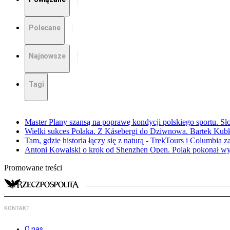
Polecane
Najnowsze
Tagi
Master Plany szansą na poprawę kondycji polskiego sportu. S
Wielki sukces Polaka. Z Kåsebergi do Dziwnowa. Bartek Kubk
Tam, gdzie historia łączy się z naturą - TrekTours i Columbia z
Antoni Kowalski o krok od Shenzhen Open. Polak pokonał w
Promowane treści
KONTAKT
O nas