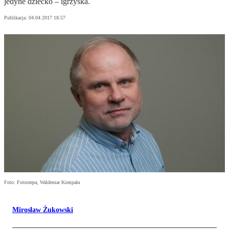
jedyne dziecko – igrzyska.
Publikacja:
04.04.2017 18:57
Foto: Fotorzepa, Waldemar Kompała
Mirosław Żukowski