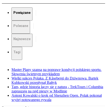
Powiązane
Polecane
Najnowsze
Tagi
Master Plany szansą na poprawę kondycji polskiego sportu.
Słowenia świetnym przykładem
Wielki sukces Polaka. Z Kåsebergi do Dziwnowa. Bartek
Kubkowski przepłynął Bałtyk
Tam, gdzie historia łączy się z naturą - TrekTours i Columbia
zapraszają na rajd pieszy w Modlinie
Antoni Kowalski o krok od Shenzhen Open. Polak pokonał
wyżej notowanego rywala