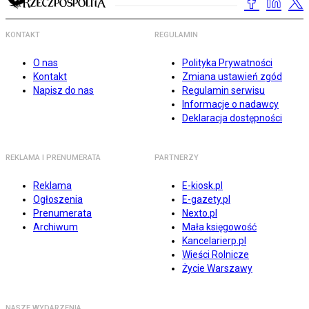
KONTAKT
REGULAMIN
O nas
Polityka Prywatności
Kontakt
Zmiana ustawień zgód
Napisz do nas
Regulamin serwisu
Informacje o nadawcy
Deklaracja dostępności
REKLAMA I PRENUMERATA
PARTNERZY
Reklama
E-kiosk.pl
Ogłoszenia
E-gazety.pl
Prenumerata
Nexto.pl
Archiwum
Mała księgowość
Kancelarierp.pl
Wieści Rolnicze
Życie Warszawy
NASZE WYDARZENIA