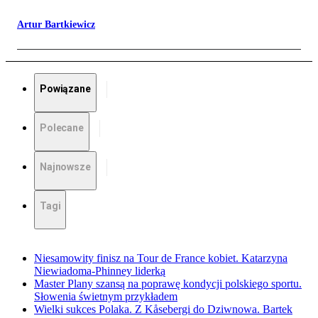
Artur Bartkiewicz
Powiązane
Polecane
Najnowsze
Tagi
Niesamowity finisz na Tour de France kobiet. Katarzyna
Niewiadoma-Phinney liderką
Master Plany szansą na poprawę kondycji polskiego sportu.
Słowenia świetnym przykładem
Wielki sukces Polaka. Z Kåsebergi do Dziwnowa. Bartek