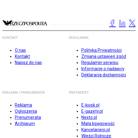
KONTAKT
REGULAMIN
O nas
Polityka Prywatności
Kontakt
Zmiana ustawień zgód
Napisz do nas
Regulamin serwisu
Informacje o nadawcy
Deklaracja dostępności
REKLAMA I PRENUMERATA
PARTNERZY
Reklama
E-kiosk.pl
Ogłoszenia
E-gazety.pl
Prenumerata
Nexto.pl
Archiwum
Mała księgowość
Kancelarierp.pl
Wieści Rolnicze