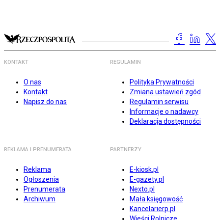
KONTAKT
REGULAMIN
O nas
Polityka Prywatności
Kontakt
Zmiana ustawień zgód
Napisz do nas
Regulamin serwisu
Informacje o nadawcy
Deklaracja dostępności
REKLAMA I PRENUMERATA
PARTNERZY
Reklama
E-kiosk.pl
Ogłoszenia
E-gazety.pl
Prenumerata
Nexto.pl
Archiwum
Mała księgowość
Kancelarierp.pl
Wieści Rolnicze