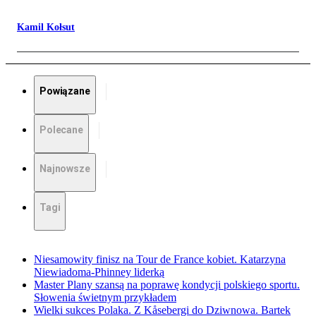
Kamil Kołsut
Powiązane
Polecane
Najnowsze
Tagi
Niesamowity finisz na Tour de France kobiet. Katarzyna
Niewiadoma-Phinney liderką
Master Plany szansą na poprawę kondycji polskiego sportu.
Słowenia świetnym przykładem
Wielki sukces Polaka. Z Kåsebergi do Dziwnowa. Bartek