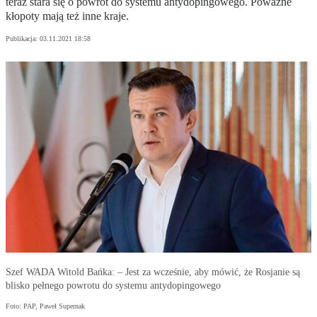
teraz stara się o powrót do systemu antydopingowego. Poważne
kłopoty mają też inne kraje.
Publikacja:
03.11.2021 18:58
Szef WADA Witold Bańka: – Jest za wcześnie, aby mówić, że Rosjanie są
blisko pełnego powrotu do systemu antydopingowego
Foto: PAP, Paweł Supernak