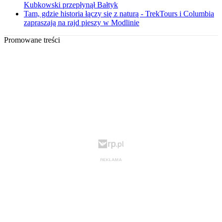
Kubkowski przepłynął Bałtyk
Tam, gdzie historia łączy się z naturą - TrekTours i Columbia
zapraszają na rajd pieszy w Modlinie
Promowane treści