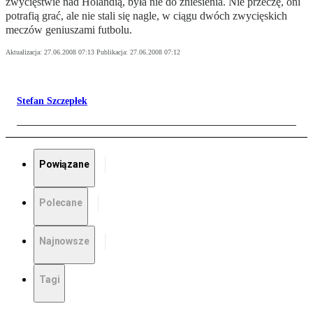
zwycięstwie nad Holandią, była nie do zniesienia. Nie przeczę, oni
potrafią grać, ale nie stali się nagle, w ciągu dwóch zwycięskich
meczów geniuszami futbolu.
Aktualizacja:
27.06.2008 07:13
Publikacja:
27.06.2008 07:12
Stefan Szczepłek
Powiązane
Polecane
Najnowsze
Tagi