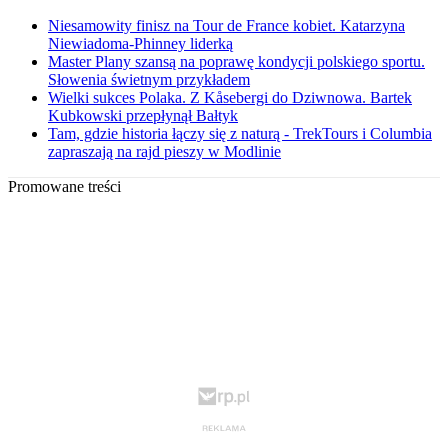
Niesamowity finisz na Tour de France kobiet. Katarzyna
Niewiadoma-Phinney liderką
Master Plany szansą na poprawę kondycji polskiego sportu.
Słowenia świetnym przykładem
Wielki sukces Polaka. Z Kåsebergi do Dziwnowa. Bartek
Kubkowski przepłynął Bałtyk
Tam, gdzie historia łączy się z naturą - TrekTours i Columbia
zapraszają na rajd pieszy w Modlinie
Promowane treści