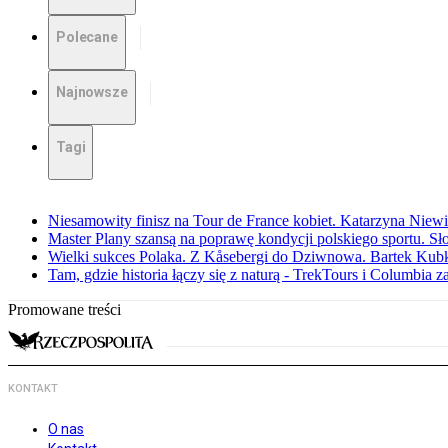
Polecane
Najnowsze
Tagi
Niesamowity finisz na Tour de France kobiet. Katarzyna Niew
Master Plany szansą na poprawę kondycji polskiego sportu. S
Wielki sukces Polaka. Z Kåsebergi do Dziwnowa. Bartek Kubk
Tam, gdzie historia łączy się z naturą - TrekTours i Columbia z
Promowane treści
KONTAKT
O nas