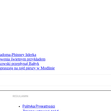
iadoma-Phinney liderką
łowenia świetnym przykładem
owski przepłynął Bałtyk
apraszają na rajd pieszy w Modlinie
REGULAMIN
Polityka Prywatności