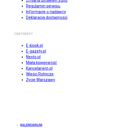
Zmiana ustawień zgód
Regulamin serwisu
Informacje o nadawcy
Deklaracja dostępności
PARTNERZY
E-kiosk.pl
E-gazety.pl
Nexto.pl
Mała księgowość
Kancelarierp.pl
Wieści Rolnicze
Życie Warszawy
KALENDARIUM