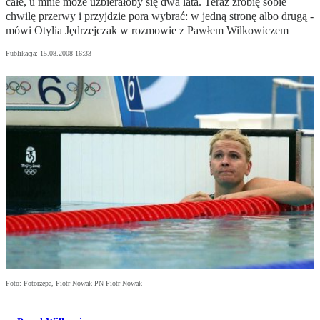
całe, u mnie może uzbierałoby się dwa lata. Teraz zrobię sobie
chwilę przerwy i przyjdzie pora wybrać: w jedną stronę albo drugą -
mówi Otylia Jędrzejczak w rozmowie z Pawłem Wilkowiczem
Publikacja:
15.08.2008 16:33
Foto: Fotorzepa, Piotr Nowak PN Piotr Nowak