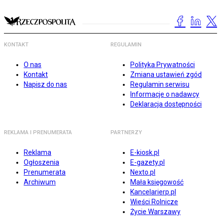
KONTAKT
REGULAMIN
O nas
Polityka Prywatności
Kontakt
Zmiana ustawień zgód
Napisz do nas
Regulamin serwisu
Informacje o nadawcy
Deklaracja dostępności
REKLAMA I PRENUMERATA
PARTNERZY
Reklama
E-kiosk.pl
Ogłoszenia
E-gazety.pl
Prenumerata
Nexto.pl
Archiwum
Mała księgowość
Kancelarierp.pl
Wieści Rolnicze
Życie Warszawy