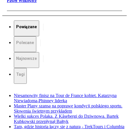
Paweł Wilkowicz
Powiązane
Polecane
Najnowsze
Tagi
Niesamowity finisz na Tour de France kobiet. Katarzyna
Niewiadoma-Phinney liderką
Master Plany szansą na poprawę kondycji polskiego sportu.
Słowenia świetnym przykładem
Wielki sukces Polaka. Z Kåsebergi do Dziwnowa. Bartek
Kubkowski przepłynął Bałtyk
Tam, gdzie historia łączy się z naturą - TrekTours i Columbia