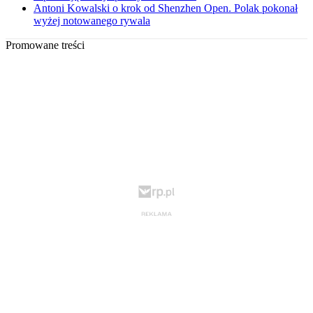
Antoni Kowalski o krok od Shenzhen Open. Polak pokonał
wyżej notowanego rywala
Promowane treści