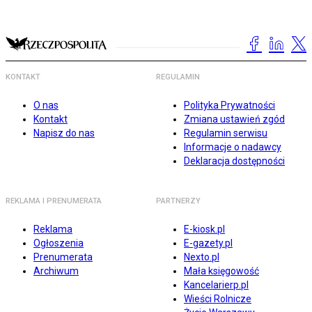
KONTAKT
REGULAMIN
O nas
Polityka Prywatności
Kontakt
Zmiana ustawień zgód
Napisz do nas
Regulamin serwisu
Informacje o nadawcy
Deklaracja dostępności
REKLAMA I PRENUMERATA
PARTNERZY
Reklama
E-kiosk.pl
Ogłoszenia
E-gazety.pl
Prenumerata
Nexto.pl
Archiwum
Mała księgowość
Kancelarierp.pl
Wieści Rolnicze