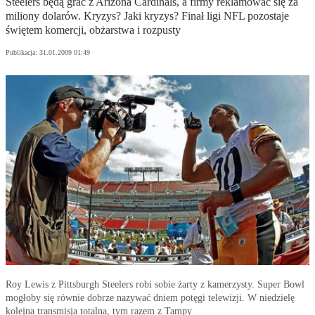
Steelers będą grać z Arizona Cardinals, a firmy reklamować się za
miliony dolarów. Kryzys? Jaki kryzys? Finał ligi NFL pozostaje
świętem komercji, obżarstwa i rozpusty
Publikacja:
31.01.2009 01:49
Roy Lewis z Pittsburgh Steelers robi sobie żarty z kamerzysty. Super Bowl
mogłoby się równie dobrze nazywać dniem potęgi telewizji. W niedzielę
kolejna transmisja totalna, tym razem z Tampy