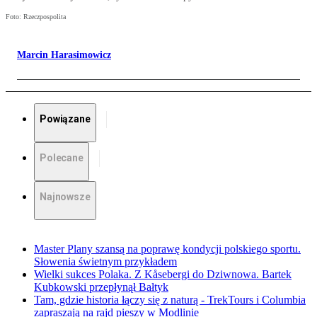
Foto: Rzeczpospolita
Marcin Harasimowicz
Powiązane
Polecane
Najnowsze
Master Plany szansą na poprawę kondycji polskiego sportu.
Słowenia świetnym przykładem
Wielki sukces Polaka. Z Kåsebergi do Dziwnowa. Bartek
Kubkowski przepłynął Bałtyk
Tam, gdzie historia łączy się z naturą - TrekTours i Columbia
zapraszają na rajd pieszy w Modlinie